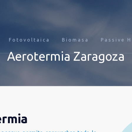
Fotovoltaica
Biomasa
Passive 
Aerotermia Zaragoza
ermia