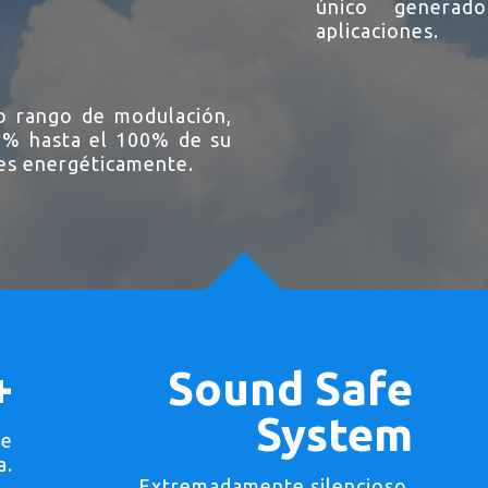
único generad
aplicaciones.
io rango de modulación,
 8% hasta el 100% de su
tes energéticamente.
+
Sound Safe
System
de
a.
Extremadamente silencioso.