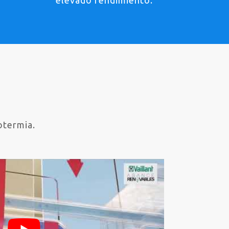
elevado rendimiento.
otermia.