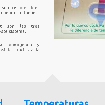
 son responsables
o que no contamina.
rt son las tres
este sistema.
ura homogénea y
sible gracias a la
d
Temperaturas