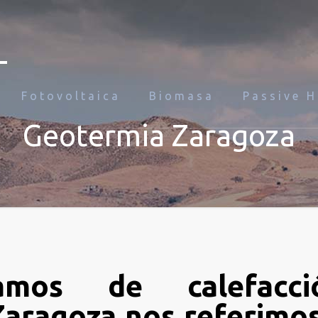
Fotovoltaica
Biomasa
Passive 
Geotermia Zaragoza
amos de calefacci
Zaragoza nos referimos