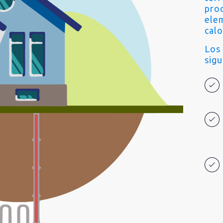
pro
ele
calo
Los
sigu