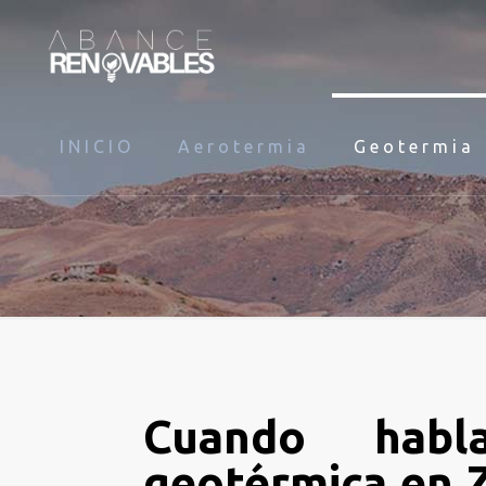
INICIO
Aerotermia
Geotermia
Cuando habl
geotérmica en 