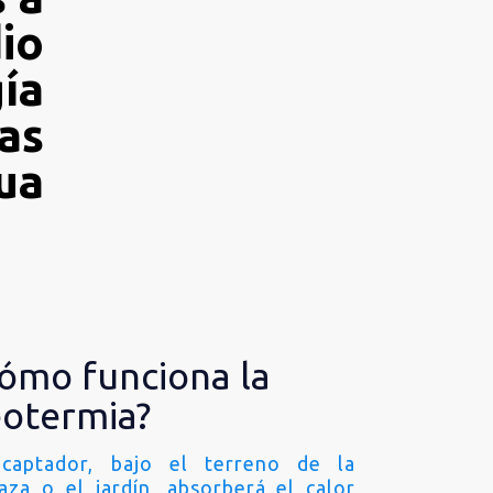
io
ía
las
ua
ómo funciona la
otermia?
captador, bajo el terreno de la
raza o el jardín, absorberá el calor