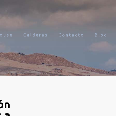
House
Calderas
Contacto
Blog
ón
 a