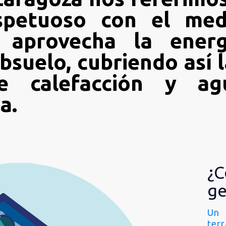
spetuoso con el med
 aprovecha la energ
ubsuelo, cubriendo así 
de calefacción y ag
a.
¿C
ge
Un 
ter